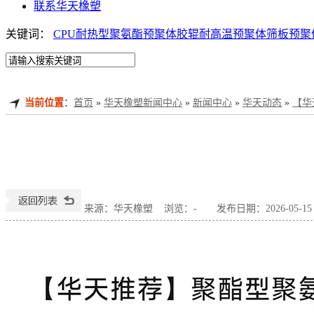
联系华天橡塑
关键词：
CPU
耐热型聚氨酯预聚体
胶辊耐高温预聚体
筛板预聚
当前位置
：
首页
»
华天橡塑新闻中心
»
新闻中心
»
华天动态
»
【华
来源：华天橡塑
浏览：
-
发布日期：2026-05-15 1